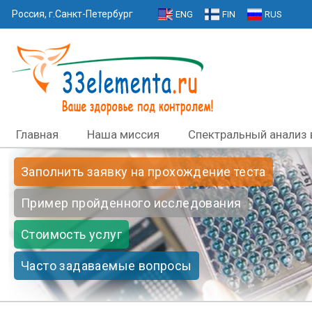
Россия, г.Санкт-Петербург
ENG
FIN
RUS
Главная
Наша миссия
Спектральный анализ 
Заполнить заявку на прохождение теста
Пример пройденного исследования
Стоимость услуг
Часто задаваемые вопросы