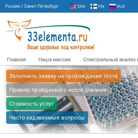
Россия, г.Санкт-Петербург
ENG
FIN
RUS
Главная
Наша миссия
Спектральный анализ 
Заполнить заявку на прохождение теста
Пример пройденного исследования
Стоимость услуг
Часто задаваемые вопросы