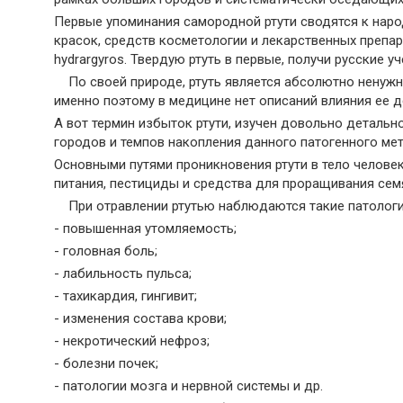
Первые упоминания самородной ртути сводятся к народ
красок, средств косметологии и лекарственных препара
hydrargyros. Твердую ртуть в первые, получи русские у
По своей природе, ртуть является абсолютно ненужн
именно поэтому в медицине нет описаний влияния ее 
А вот термин избыток ртути, изучен довольно детальн
городов и темпов накопления данного патогенного ме
Основными путями проникновения ртути в тело человек
питания, пестициды и средства для проращивания сем
При отравлении ртутью наблюдаются такие патологи
- повышенная утомляемость;
- головная боль;
- лабильность пульса;
- тахикардия, гингивит;
- изменения состава крови;
- некротический нефроз;
- болезни почек;
- патологии мозга и нервной системы и др.