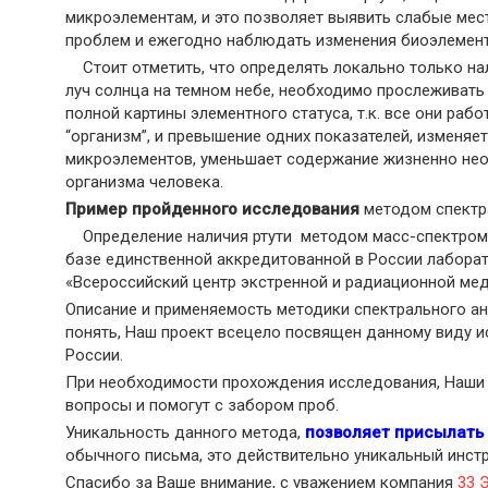
микроэлементам, и это позволяет выявить слабые мес
проблем и ежегодно наблюдать изменения биоэлемент
Стоит отметить, что определять локально только нал
луч солнца на темном небе, необходимо прослеживать 
полной картины элементного статуса, т.к. все они раб
“организм”, и превышение одних показателей, изменяе
микроэлементов, уменьшает содержание жизненно нео
организма человека.
Пример пройденного исследования
методом спектр
Определение наличия ртути методом масс-спектромет
базе единственной аккредитованной в России лабора
«Всероссийский центр экстренной и радиационной мед
Описание и применяемость методики спектрального а
понять, Наш проект всецело посвящен данному виду и
России.
При необходимости прохождения исследования, Наши 
вопросы и помогут с забором проб.
Уникальность данного метода,
позволяет присылать 
обычного письма, это действительно уникальный инст
Спасибо за Ваше внимание, с уважением компания
33 